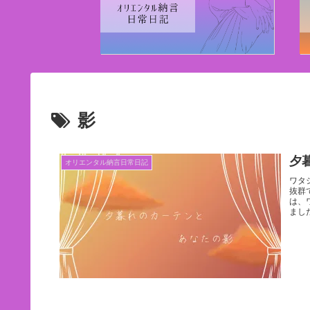
影
夕
オリエンタル納言日常日記
ワタ
抜群
は、
まし