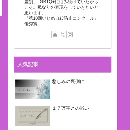
差別、LGBTQ+に悩み続けていたから
こそ。私なりの表現をしていきたいと
思います。
『第10回いじめ自殺防止コンクール』
優秀賞
人気記事
悲しみの裏側に
１７万字との戦い