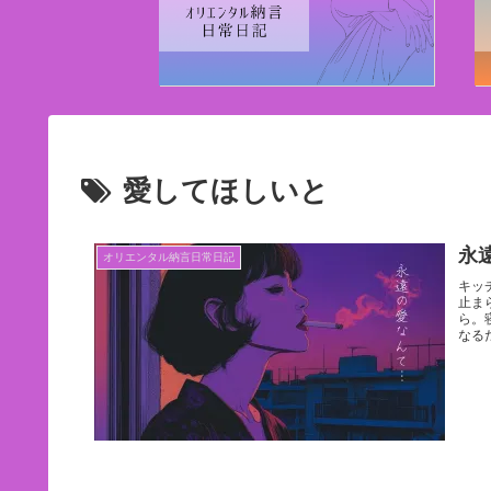
愛してほしいと
永
オリエンタル納言日常日記
キッ
止ま
ら。
なる