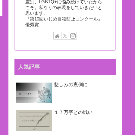
差別、LGBTQ+に悩み続けていたから
こそ。私なりの表現をしていきたいと
思います。
『第10回いじめ自殺防止コンクール』
優秀賞
人気記事
悲しみの裏側に
１７万字との戦い