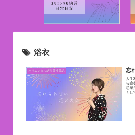
浴衣
忘
オリエンタル納言日常日記
人生
ら療
怠感
くし