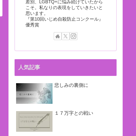
差別、LGBTQ+に悩み続けていたから
こそ。私なりの表現をしていきたいと
思います。
『第10回いじめ自殺防止コンクール』
優秀賞
人気記事
悲しみの裏側に
１７万字との戦い