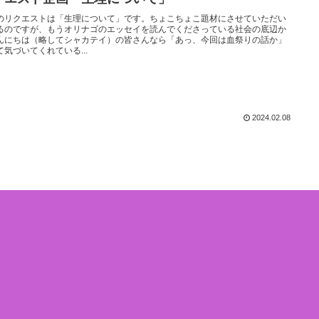
のリクエストは「生理について」です。ちょこちょこ題材にさせていただい
るのですが、もうオリナゴのエッセイを読んでくださっている社会の底辺か
んにちは（略してシャカテイ）の皆さんなら「あっ、今回は血祭りの話か」
て気づいてくれている...
2024.02.08