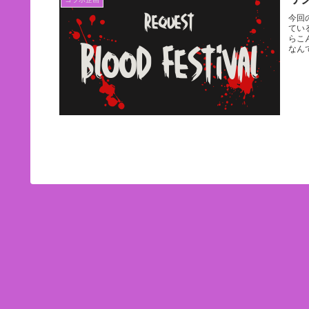
今回
てい
らこ
なん