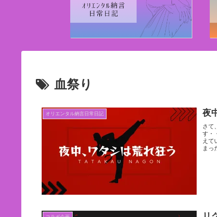
血祭り
夜
オリエンタル納言日常日記
さて
す・
えて
まっ
リ
コラボ企画