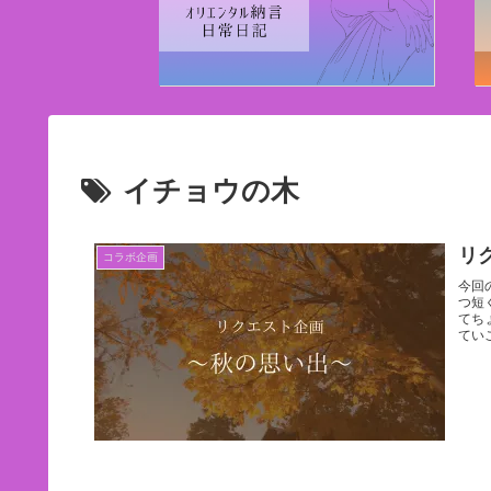
イチョウの木
リ
コラボ企画
今回
つ短
てち
てい