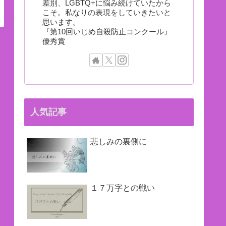
差別、LGBTQ+に悩み続けていたから
こそ。私なりの表現をしていきたいと
思います。
『第10回いじめ自殺防止コンクール』
優秀賞
人気記事
悲しみの裏側に
１７万字との戦い