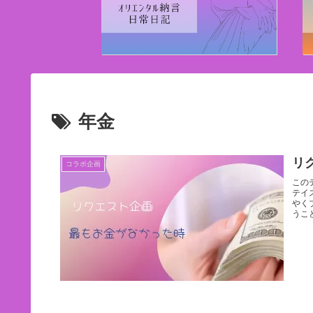
年金
リ
コラボ企画
この
テイ
やく
うこ