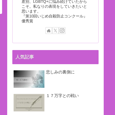
差別、LGBTQ+に悩み続けていたから
こそ。私なりの表現をしていきたいと
思います。
『第10回いじめ自殺防止コンクール』
優秀賞
人気記事
悲しみの裏側に
１７万字との戦い