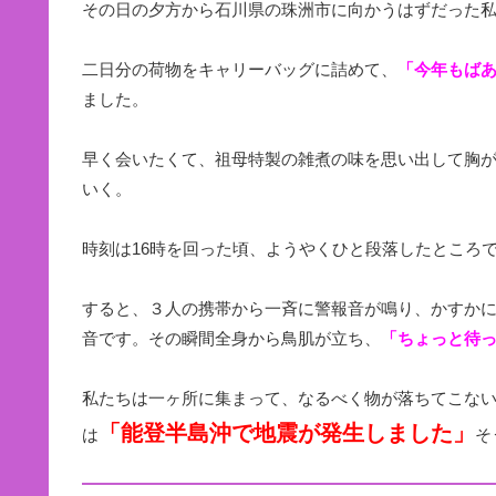
その日の夕方から石川県の珠洲市に向かうはずだった
二日分の荷物をキャリーバッグに詰めて、
「今年もば
ました。
早く会いたくて、祖母特製の雑煮の味を思い出して胸
いく。
時刻は16時を回った頃、ようやくひと段落したところ
すると、３人の携帯から一斉に警報音が鳴り、かすか
音です。その瞬間全身から鳥肌が立ち、
「ちょっと待
私たちは一ヶ所に集まって、なるべく物が落ちてこな
「能登半島沖で地震が発生しました」
は
そ