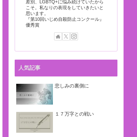
差別、LGBTQ+に悩み続けていたから
こそ。私なりの表現をしていきたいと
思います。
『第10回いじめ自殺防止コンクール』
優秀賞
人気記事
悲しみの裏側に
１７万字との戦い