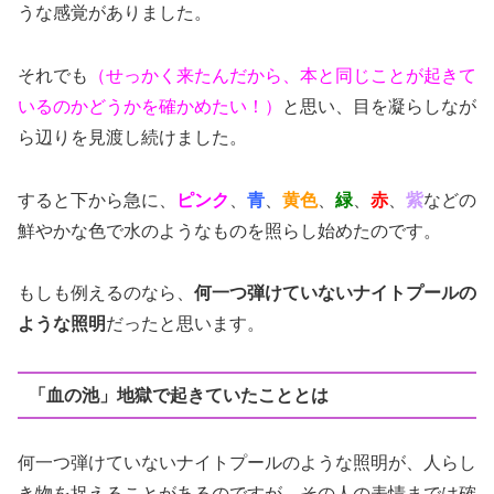
うな感覚がありました。
それでも
（せっかく来たんだから、本と同じことが起きて
いるのかどうかを確かめたい！）
と思い、目を凝らしなが
ら辺りを見渡し続けました。
すると下から急に、
ピンク
、
青
、
黄色
、
緑
、
赤
、
紫
などの
鮮やかな色で水のようなものを照らし始めたのです。
もしも例えるのなら、
何一つ弾けていないナイトプールの
ような照明
だったと思います。
「血の池」地獄で起きていたこととは
何一つ弾けていないナイトプールのような照明が、人らし
き物を捉えることがあるのですが、その人の表情までは確