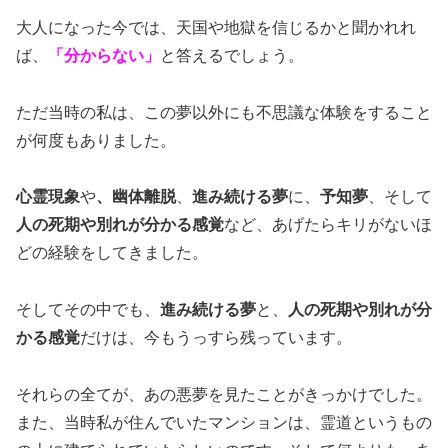
大人になった今では、天国や地獄を信じるかと聞かれれ
ば、
「分からない」
と答えるでしょう。
ただ当時の私は、この夢以外にも不思議な体験をすること
が何度もありました。
心霊現象
や
、幽体離脱
、
進み続ける夢
に、
予知夢
、そして
人の死期や別れが分かる感覚
など、あげたらキリがないほ
どの経験をしてきました。
そしてその中でも、
進み続ける夢
と、
人の死期や別れが分
かる感覚
だけは、今もうっすら残っています。
それらの全てが、あの悪夢を見たことがきっかけでした。
また、当時私が住んでいたマンションは、霊道というもの